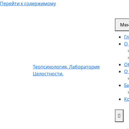
Перейти к содержимому
Ме
Г
О
О
Теопсихология. Лаборатория
О
Целостности.
Б
К