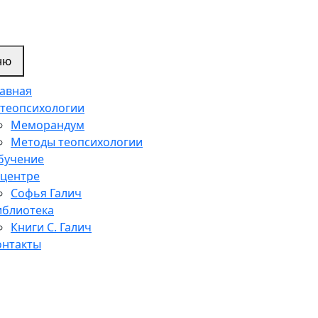
ню
лавная
 теопсихологии
Меморандум
Методы теопсихологии
бучение
 центре
Софья Галич
иблиотека
Книги С. Галич
онтакты