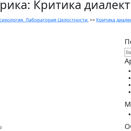
рика:
Критика диалек
сихология. Лаборатория Целостности.
>>
Критика диале
П
А
М
О
о